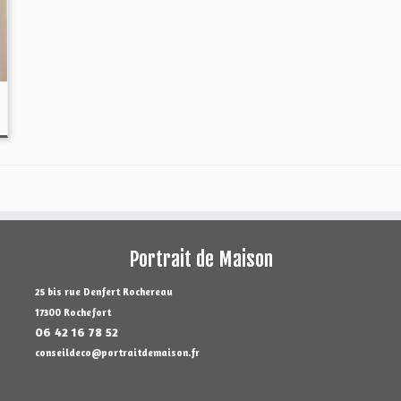
Portrait de Maison
25 bis rue Denfert Rochereau
17300 Rochefort
06 42 16 78 52
conseildeco@portraitdemaison.fr